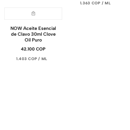
PRECIO
POR
1.363 COP
/
ML
UNITARIO
NOW Aceite Esencial
de Clavo 30ml Clove
Oil Puro
42.100 COP
Precio
regular
PRECIO
POR
1.403 COP
/
ML
UNITARIO