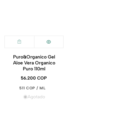
Puro&Organico Gel
Aloe Vera Organico
Puro 110ml
56.200 COP
Precio
regular
PRECIO
POR
511 COP
/
ML
UNITARIO
Agotado