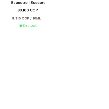
Espectro | Ecocert
83.100 COP
Precio
regular
PRECIO
POR
8.310 COP
/
10ML
UNITARIO
En stock