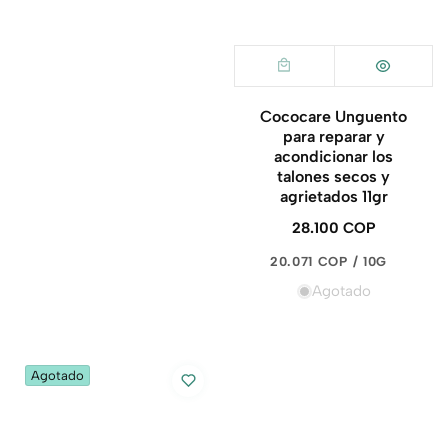
Cococare Unguento
para reparar y
acondicionar los
talones secos y
agrietados 11gr
28.100 COP
Precio
regular
PRECIO
POR
20.071 COP
/
10G
UNITARIO
Agotado
Agotado