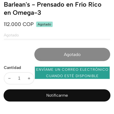
Barlean's - Prensado en Frío Rico
en Omega-3
Precio
112.000 COP
Agotado
regular
Agotado
Agotado
Cantidad
ENVÍAME UN CORREO ELECTRÓNICO
CUANDO ESTÉ DISPONIBLE
Disminuir
Aumentar
cantidad
cantidad
para
para
Notificarme
Aceite
Aceite
de
de
Lino
Lino