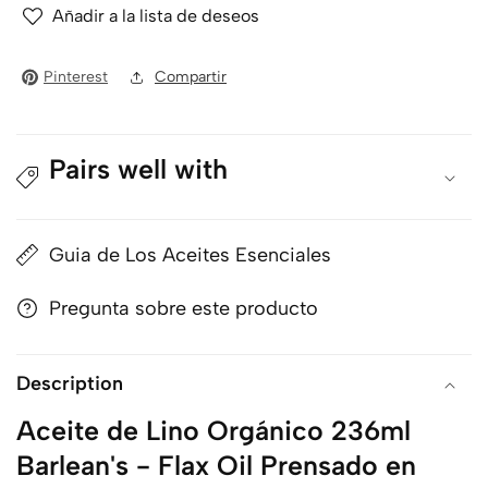
Orgánico
Orgánico
Añadir a la lista de deseos
236ml
236ml
Barlean&#39;s
Barlean&#39;s
Pinterest
Compartir
-
-
Prensado
Prensado
en
en
Frío
Frío
Pairs well with
Rico
Rico
en
en
Omega-
Omega-
Guia de Los Aceites Esenciales
3
3
Pregunta sobre este producto
Description
Aceite de Lino Orgánico 236ml
Barlean's - Flax Oil Prensado en