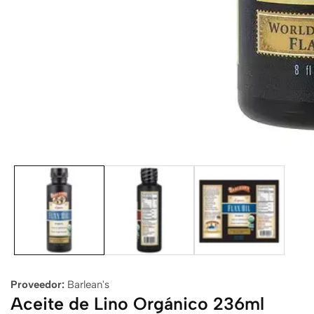
alería
e
edios
Proveedor:
Barlean's
Aceite de Lino Orgánico 236ml